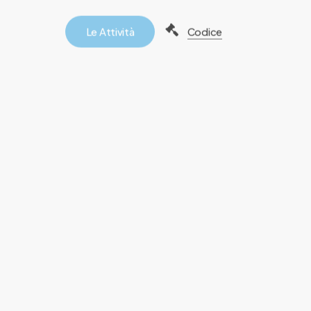
L
e
A
t
t
i
v
i
t
à
Codice