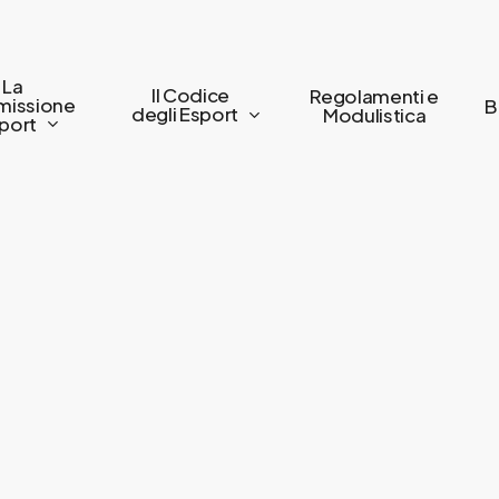
La
Il Codice
Regolamenti e
issione
B
degli Esport
Modulistica
port