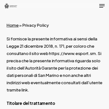
Men
Skip
to
Close
main
Menu
Home
»
Privacy Policy
content
Si fornisce la presente informativa ai sensi della
Legge 21 dicembre 2018, n. 171, per coloro che
consultano il sito web https://www.esport.sm. Si
precisa che la presente informativa riguarda solo
il sito dell’Autorità Garante per la protezione dei
dati personali di San Marino e non anche altri
indirizzi web eventualmente consultati dall’utente
tramite link.
Titolare del trattamento