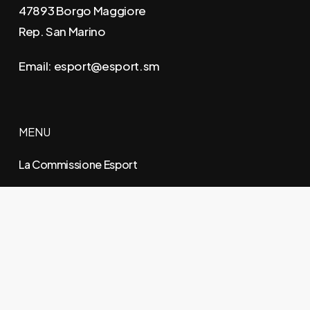
47893 Borgo Maggiore
Rep. San Marino
Email:
esport@esport.sm
MENU
La Commissione Esport
Membri della Commissione Esport
Il Codice degli Esport
Discipline Esportive
Blog
Contatti