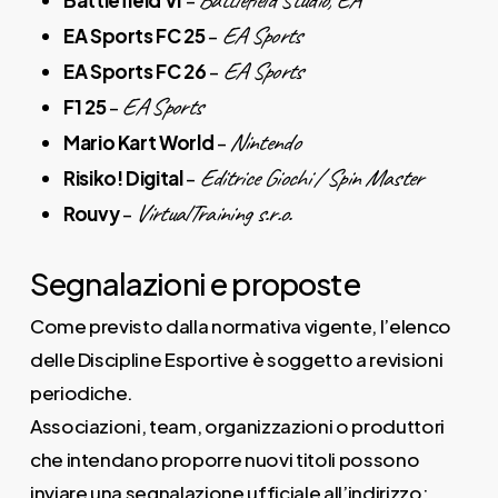
Battlefield Studio, EA
Battlefield VI
–
EA Sports
EA Sports FC 25
–
EA Sports
EA Sports FC 26
–
EA Sports
F1 25
–
Nintendo
Mario Kart World
–
Editrice Giochi / Spin Master
Risiko! Digital
–
VirtualTraining s.r.o.
Rouvy
–
Segnalazioni e proposte
Come previsto dalla normativa vigente, l’elenco
delle Discipline Esportive è soggetto a revisioni
periodiche.
Associazioni, team, organizzazioni o produttori
che intendano proporre nuovi titoli possono
inviare una segnalazione ufficiale all’indirizzo: