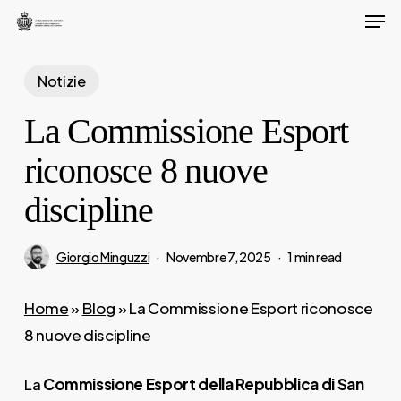
Men
Skip
to
Close
main
Notizie
Menu
content
La Commissione Esport
riconosce 8 nuove
discipline
Giorgio Minguzzi
Novembre 7, 2025
1 min read
Home
»
Blog
»
La Commissione Esport riconosce
8 nuove discipline
La
Commissione Esport della Repubblica di San