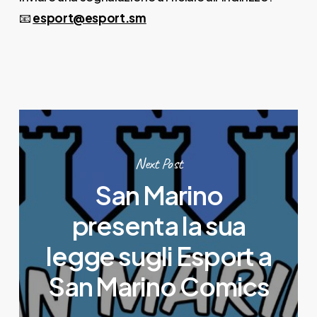
📧
esport@esport.sm
Next Post
San Marino
presenta la sua
legge sugli Esport a
San Marino Comics