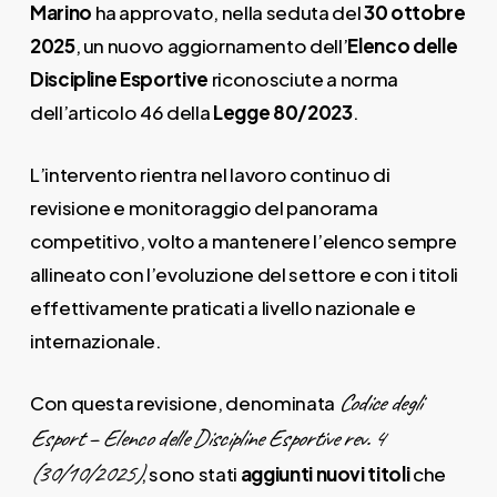
Marino
ha approvato, nella seduta del
30 ottobre
2025
, un nuovo aggiornamento dell’
Elenco delle
Discipline Esportive
riconosciute a norma
dell’articolo 46 della
Legge 80/2023
.
L’intervento rientra nel lavoro continuo di
revisione e monitoraggio del panorama
competitivo, volto a mantenere l’elenco sempre
allineato con l’evoluzione del settore e con i titoli
effettivamente praticati a livello nazionale e
internazionale.
Codice degli
Con questa revisione, denominata
Esport – Elenco delle Discipline Esportive rev. 4
(30/10/2025)
, sono stati
aggiunti nuovi titoli
che